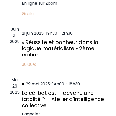
En ligne sur Zoom
Gratuit
Juin
21 juin 2025-19h30
-
21h30
21
2025
« Réussite et bonheur dans la
logique matérialiste » 2ème
édition
30.00€
Mai
Mis
29 mai 2025-14h00
-
18h30
29
en
2025
Le célibat est-il devenu une
avant
fatalité ? – Atelier d’intelligence
collective
Bagnolet