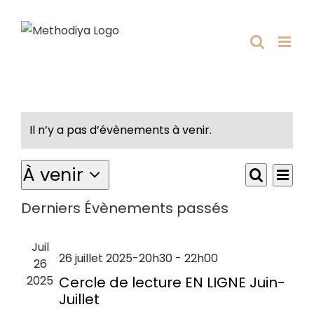
Passer
au
contenu
Il n’y a pas d’évènements à venir.
À venir
Navi
Recherch
Liste
de
Recherc
Sélectionnez
et
Derniers Évènements passés
vue
navigatio
une
de
Évè
date.
vues
Juil
Évèneme
26 juillet 2025-20h30
-
22h00
26
2025
Cercle de lecture EN LIGNE Juin-
Juillet