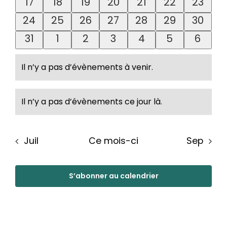
0
0
0
0
0
0
0
17
18
19
20
21
22
23
évènements
évènements
évènements
évènements
évènements
évènement
évène
0
0
0
0
0
0
0
24
25
26
27
28
29
30
évènements
évènements
évènements
évènements
évènements
évènement
évène
0
0
0
0
0
0
0
31
1
2
3
4
5
6
évènements
évènements
évènements
évènements
évènements
évènement
évène
Il n’y a pas d’évènements à venir.
Notice
Il n’y a pas d’évènements ce jour là.
Notice
Juil
Ce mois-ci
Sep
S’abonner au calendrier