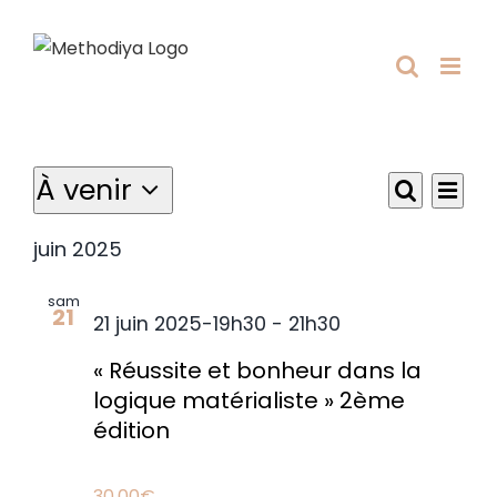
Passer
au
contenu
Évènements
À venir
Navi
Recherch
Liste
de
Recherc
Sélectionnez
et
vue
navigatio
une
juin 2025
de
Évè
date.
vues
sam
Évèneme
21
21 juin 2025-19h30
-
21h30
« Réussite et bonheur dans la
logique matérialiste » 2ème
édition
30.00€